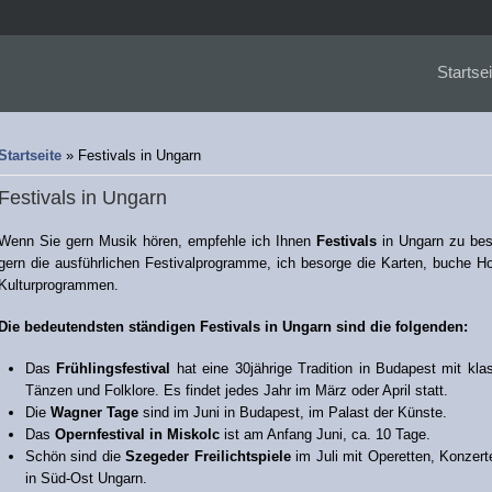
Startsei
Sie sind hier
Startseite
» Festivals in Ungarn
Festivals in Ungarn
Wenn Sie gern Musik hören, empfehle ich Ihnen
Festivals
in Ungarn zu bes
gern die ausführlichen Festivalprogramme, ich besorge die Karten, buche Ho
Kulturprogrammen.
Die bedeutendsten ständigen Festivals in Ungarn sind die folgenden:
Das
Frühlingsfestival
hat eine 30jährige Tradition in Budapest mit kla
Tänzen und Folklore. Es findet jedes Jahr im März oder April statt.
Die
Wagner Tage
sind im Juni in Budapest, im Palast der Künste.
Das
Opernfestival in Miskolc
ist am Anfang Juni, ca. 10 Tage.
Schön sind die
Szegeder Freilichtspiele
im Juli mit Operetten, Konzert
in Süd-Ost Ungarn.